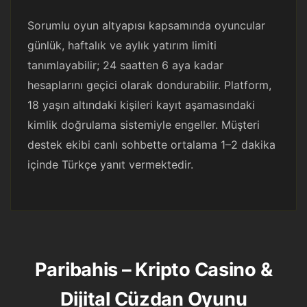
Sorumlu oyun altyapısı kapsamında oyuncular
günlük, haftalık ve aylık yatırım limiti
tanımlayabilir; 24 saatten 6 aya kadar
hesaplarını geçici olarak dondurabilir. Platform,
18 yaşın altındaki kişileri kayıt aşamasındaki
kimlik doğrulama sistemiyle engeller. Müşteri
destek ekibi canlı sohbette ortalama 1–2 dakika
içinde Türkçe yanıt vermektedir.
Paribahis – Kripto Casino &
Dijital Cüzdan Oyunu