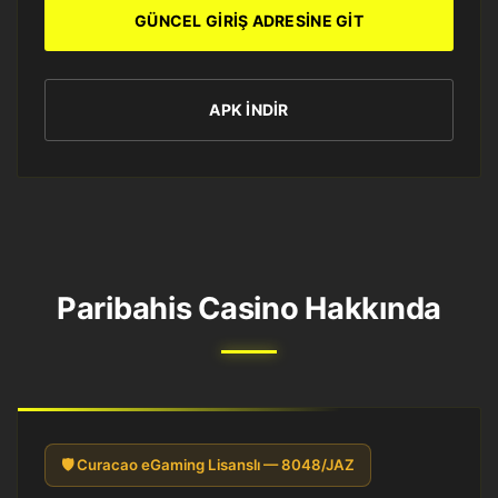
GÜNCEL GIRIŞ ADRESINE GIT
APK İNDIR
Paribahis Casino Hakkında
🛡️ Curacao eGaming Lisanslı — 8048/JAZ