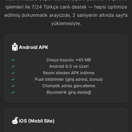
işlemleri ile 7/24 Türkçe canlı destek — hepsi optimize
edilmiş dokunmatik arayüzde, 2 saniyenin altında sayfa
yüklemesiyle.
🤖
Android APK
Dosya boyutu: ≈45 MB
Android 6.0 ve üzeri
Resmi siteden APK indirme
Push bildirimler (giriş adresi, bonus)
Otomatik adres güncelleme
Biyometrik giriş desteği
🍎
iOS (Mobil Site)