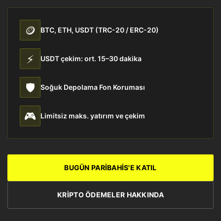
🪙
BTC, ETH, USDT (TRC-20 / ERC-20)
⚡
USDT çekim: ort. 15–30 dakika
🛡️
Soğuk Depolama Fon Koruması
🎮
Limitsiz maks. yatırım ve çekim
BUGÜN PARIBAHIS'E KATIL
KRIPTO ÖDEMELER HAKKINDA