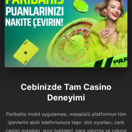
Cebinizde Tam Casino
Deneyimi
Paribahis mobil uygulaması, masaüstü platformun tüm
işlevlerini akıllı telefonunuza taşır: slot oyunları, canlı
casino masaları, spor bahisleri, para yatırma ve çekme