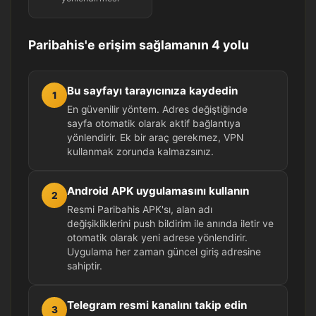
Paribahis'e erişim sağlamanın 4 yolu
Bu sayfayı tarayıcınıza kaydedin
1
En güvenilir yöntem. Adres değiştiğinde
sayfa otomatik olarak aktif bağlantıya
yönlendirir. Ek bir araç gerekmez, VPN
kullanmak zorunda kalmazsınız.
Android APK uygulamasını kullanın
2
Resmi Paribahis APK'sı, alan adı
değişikliklerini push bildirim ile anında iletir ve
otomatik olarak yeni adrese yönlendirir.
Uygulama her zaman güncel giriş adresine
sahiptir.
Telegram resmi kanalını takip edin
3