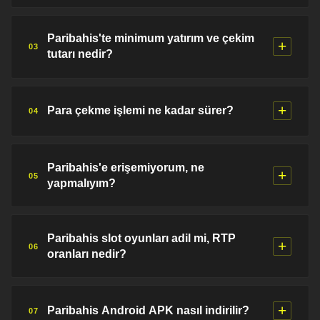
doldurun. Kayıt işlemi 2–3 dakika sürer. E-
Casino hoş geldin bonusu: ilk yatırımın %100'ü,
posta adresinizi onayladıktan sonra hesabınız
10.000 TL'ye kadar + 200 freespin; çevrim şartı
aktif hale gelir ve hoş geldin bonusunu talep
Paribahis'te minimum yatırım ve çekim
+
03
30x'tir. Spor hoş geldin bonusu: %100, 5.000
tutarı nedir?
edebilirsiniz. İlk para çekme talebinden önce
TL'ye kadar, 15x çevrim şartı. Her Pazartesi
KYC doğrulaması (kimlik kartı + adres belgesi)
Minimum yatırım: Payfix ile 25 TL, Papara ve
haftalık kayıp iadesi %20 oranında (5.000 TL'ye
gereklidir; bu süreç ortalama 12–24 saat içinde
Cepbank ile 50 TL, banka havalesi ile 100 TL.
+
kadar) çevrimsiz olarak hesaba yansır. Salı
Para çekme işlemi ne kadar sürer?
sonuçlanır.
04
Minimum çekim: Papara ve Payfix ile 100 TL,
freespin turu seçili slotlarda 50 bedava dönüş
banka havalesi ile 200 TL. Kripto için minimum
KYC doğrulaması tamamlanmış hesaplarda:
sunar. Tüm aktif kampanya koşulları hesap
yatırım yaklaşık 50 TL (USDT karşılığı),
Papara ve Payfix ile 15–30 dakika, USDT (TRC-
panelindeki "Promosyonlar" sekmesinde şeffaf
Paribahis'e erişemiyorum, ne
+
05
minimum çekim ise yaklaşık 100 TL
20) ile 15–30 dakika, Bitcoin ile 20–40 dakika,
yapmalıyım?
biçimde listelenir.
karşılığındadır. Platform çekim işlemlerinde
Cepbank ile 1–2 saat, banka havalesi ile 1–3
Paribahis'e erişilememesi genellikle
komisyon almaz.
saattir. Henüz KYC doğrulaması yapılmamış
Türkiye'deki geçici alan adı engellemesinden
hesaplarda ilk çekim talebi 12–24 saatlik belge
Paribahis slot oyunları adil mi, RTP
+
06
kaynaklanır. Bu durumda: (1) Bu sayfayı
oranları nedir?
inceleme sürecine tabidir; onaydan sonraki
yenileyin — güncel aktif adrese otomatik
tüm çekimler otomatik hızlı süreçten geçer.
Evet. Paribahis'teki tüm slot oyunları bağımsız
yönlendirilirsiniz. (2) Android APK
denetim kuruluşu onaylı RNG sistemleri
+
uygulamasını kullanıyorsanız uygulama, yeni
Paribahis Android APK nasıl indirilir?
07