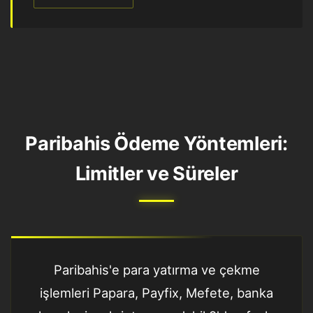
Paribahis Ödeme Yöntemleri:
Limitler ve Süreler
Paribahis'e para yatırma ve çekme
işlemleri Papara, Payfix, Mefete, banka