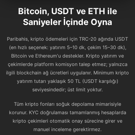
Bitcoin, USDT ve ETH ile
Saniyeler İçinde Oyna
Paribahis, kripto ödemeleri için TRC-20 ağında USDT
(en hızlı seçenek: yatırım 5–10 dk, çekim 15–30 dk),
Bitcoin ve Ethereum'u destekler. Kripto yatırım ve
çekimlerde platform komisyon talep etmez; yalnızca
ilgili blockchain ağ ücretleri uygulanır. Minimum kripto
yatırım tutarı yaklaşık 50 TL (USDT karşılığı)
seviyesindedir; üst limit yoktur.
Tüm kripto fonları soğuk depolama mimarisiyle
korunur. KYC doğrulaması tamamlanmış hesaplarda
kripto çekimleri otomatik onay sürecine girer ve
manuel inceleme gerektirmez.