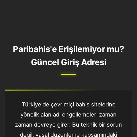
Paribahis'e Erişilemiyor mu?
Güncel Giriş Adresi
Türkiye'de çevrimiçi bahis sitelerine
yönelik alan adı engellemeleri zaman
zaman devreye girer. Bu teknik bir sorun
değil, yasal düzenleme kapsamındaki