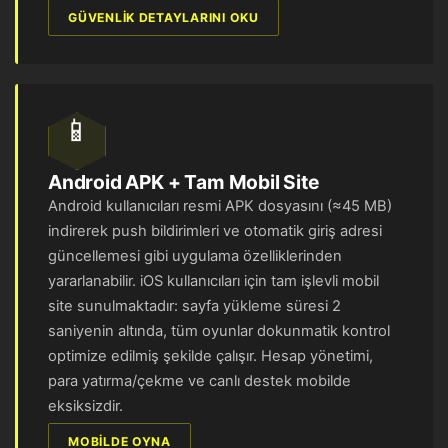
GÜVENLIK DETAYLARINI OKU
📱
Android APK + Tam Mobil Site
Android kullanıcıları resmi APK dosyasını (≈45 MB)
indirerek push bildirimleri ve otomatik giriş adresi
güncellemesi gibi uygulama özelliklerinden
yararlanabilir. iOS kullanıcıları için tam işlevli mobil
site sunulmaktadır: sayfa yükleme süresi 2
saniyenin altında, tüm oyunlar dokunmatik kontrol
optimize edilmiş şekilde çalışır. Hesap yönetimi,
para yatırma/çekme ve canlı destek mobilde
eksiksizdir.
MOBILDE OYNA