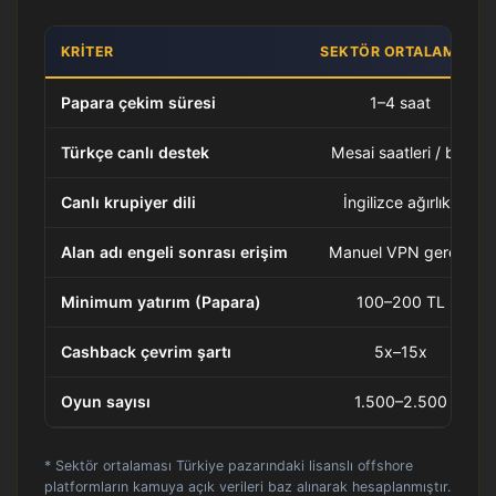
KRITER
SEKTÖR ORTALAMASI
Papara çekim süresi
1–4 saat
Türkçe canlı destek
Mesai saatleri / bot
Canlı krupiyer dili
İngilizce ağırlıklı
Alan adı engeli sonrası erişim
Manuel VPN gerekli
Minimum yatırım (Papara)
100–200 TL
Cashback çevrim şartı
5x–15x
Oyun sayısı
1.500–2.500
* Sektör ortalaması Türkiye pazarındaki lisanslı offshore
platformların kamuya açık verileri baz alınarak hesaplanmıştır.