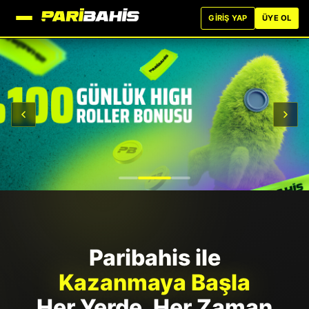
GIRIŞ YAP
ÜYE OL
Paribahis ile
Kazanmaya Başla
Her Yerde, Her Zaman