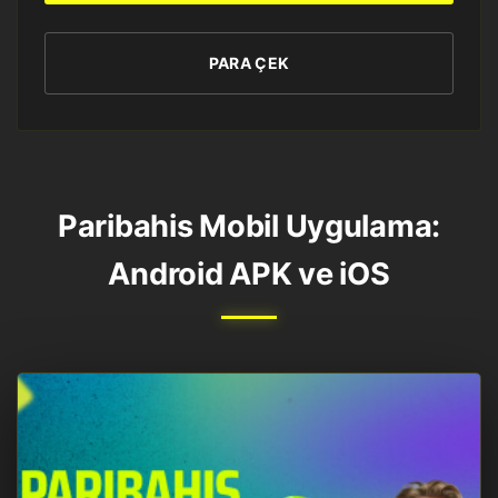
PARA ÇEK
Paribahis Mobil Uygulama:
Android APK ve iOS