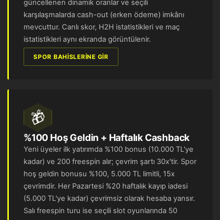
güncellenen dinamik oranlar ve seçili
karşılaşmalarda cash-out (erken ödeme) imkânı
mevcuttur. Canlı skor, H2H istatistikleri ve maç
istatistikleri aynı ekranda görüntülenir.
SPOR BAHISLERINE GIR
🎁
%100 Hoş Geldin + Haftalık Cashback
Yeni üyeler ilk yatırımda %100 bonus (10.000 TL'ye
kadar) ve 200 freespin alır; çevrim şartı 30x'tir. Spor
hoş geldin bonusu %100, 5.000 TL limitli, 15x
çevrimdir. Her Pazartesi %20 haftalık kayıp iadesi
(5.000 TL'ye kadar) çevrimsiz olarak hesaba yansır.
Salı freespin turu ise seçili slot oyunlarında 50